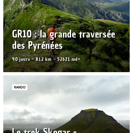
GR10 : la grande traversée
des Pyrénées
40 jours – 812 km – 52621 md+
RANDO
Le trek Skogar -