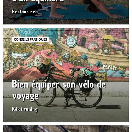
Restons zen
CONSEILS PRATIQUES
Bien équiper son vélo de
voyage
Kéké tuning