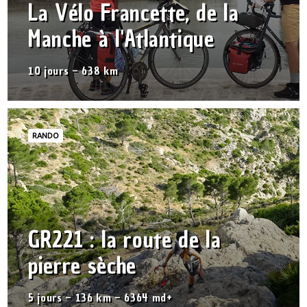
La Vélo Francette, de la
Manche à l'Atlantique
10 jours – 638 km
RANDO
GR221 : la route de la
pierre sèche
5 jours – 136 km – 6364 md+