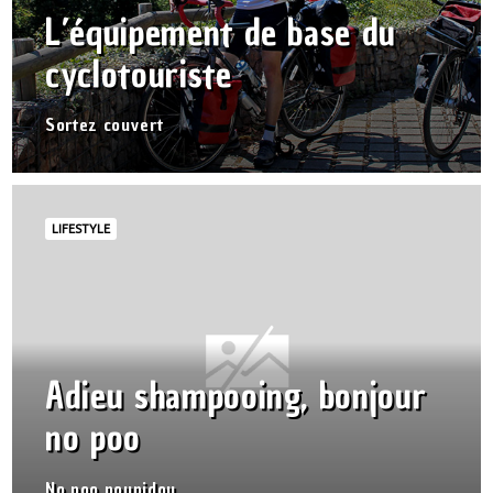
L’équipement de base du
cyclotouriste
Sortez couvert
LIFESTYLE
Adieu shampooing, bonjour
no poo
No poo poupidou