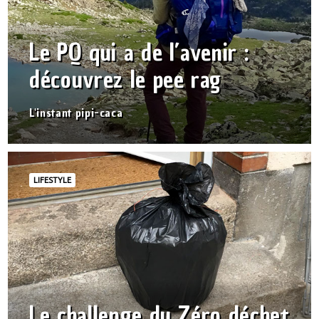
Le PQ qui a de l’avenir :
découvrez le pee rag
L'instant pipi-caca
LIFESTYLE
Le challenge du Zéro déchet